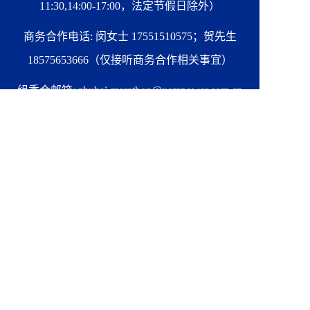
11:30,14:00-17:00，法定节假日除外）
商务合作电话: 闵女士 17551510575；贺先生
18575653666（仅接听商务合作相关事宜）
组委会邮箱: zhuhai-marathon@xempower.com.cn
赛事运营与推广单位: 珠海华发体育运营管理有限
公司 南京善跑体育科技有限公司
官方微信